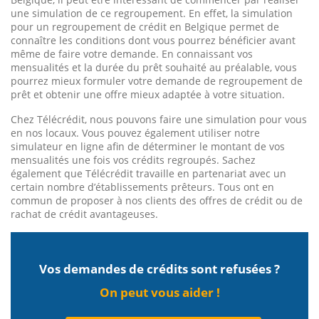
une simulation de ce regroupement. En effet, la simulation
pour un regroupement de crédit en Belgique permet de
connaître les conditions dont vous pourrez bénéficier avant
même de faire votre demande. En connaissant vos
mensualités et la durée du prêt souhaité au préalable, vous
pourrez mieux formuler votre demande de regroupement de
prêt et obtenir une offre mieux adaptée à votre situation.
Chez Télécrédit, nous pouvons faire une simulation pour vous
en nos locaux. Vous pouvez également utiliser notre
simulateur en ligne afin de déterminer le montant de vos
mensualités une fois vos crédits regroupés. Sachez
également que Télécrédit travaille en partenariat avec un
certain nombre d’établissements prêteurs. Tous ont en
commun de proposer à nos clients des offres de crédit ou de
rachat de crédit avantageuses.
Vos demandes de crédits sont refusées ?
On peut vous aider !