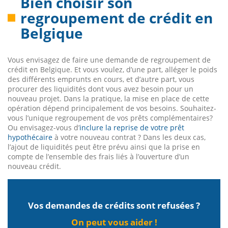
Bien choisir son
regroupement de crédit en
Belgique
Vous envisagez de faire une demande de regroupement de
crédit en Belgique. Et vous voulez, d’une part, alléger le poids
des différents emprunts en cours, et d’autre part, vous
procurer des liquidités dont vous avez besoin pour un
nouveau projet. Dans la pratique, la mise en place de cette
opération dépend principalement de vos besoins. Souhaitez-
vous l’unique regroupement de vos prêts complémentaires?
Ou envisagez-vous d’
inclure la reprise de votre prêt
hypothécaire
à votre nouveau contrat ? Dans les deux cas,
l’ajout de liquidités peut être prévu ainsi que la prise en
compte de l’ensemble des frais liés à l’ouverture d’un
nouveau crédit.
Vos demandes de crédits sont refusées ?
On peut vous aider !