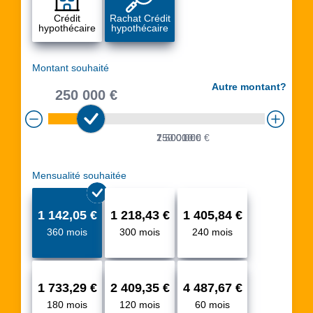
Crédit
Rachat Crédit
hypothécaire
hypothécaire
Montant souhaité
Autre montant?
250 000 €
25 001 €
750 000 €
1 500 000 €
Mensualité souhaitée
1 142,05 €
1 218,43 €
1 405,84 €
360 mois
300 mois
240 mois
1 733,29 €
2 409,35 €
4 487,67 €
180 mois
120 mois
60 mois