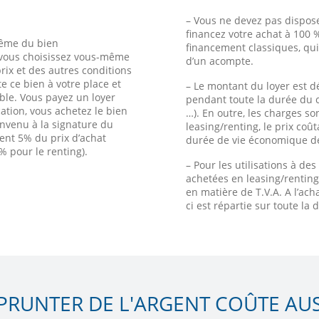
– Vous ne devez pas dispose
financez votre achat à 100 
même du bien
financement classiques, qu
 vous choisissez vous-même
d’un acompte.
rix et des autres conditions
te ce bien à votre place et
– Le montant du loyer est d
ble. Vous payez un loyer
pendant toute la durée du co
ocation, vous achetez le bien
…). En outre, les charges s
convenu à la signature du
leasing/renting, le prix coû
ment 5% du prix d’achat
durée de vie économique de
 pour le renting).
– Pour les utilisations à de
achetées en leasing/renting
en matière de T.V.A. A l’ach
ci est répartie sur toute la
PRUNTER DE L'ARGENT COÛTE AUSS