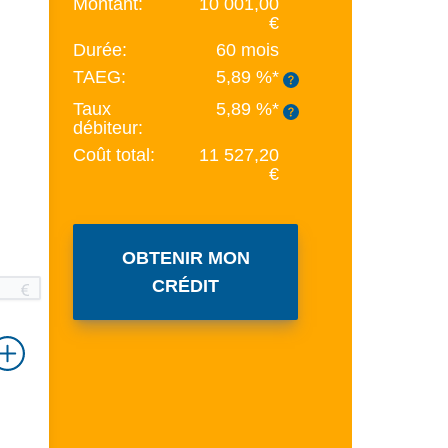
Montant:
10 001,00
€
Durée:
60 mois
TAEG:
5,89 %*
Taux
5,89 %*
débiteur:
Coût total:
11 527,20
€
OBTENIR MON
CRÉDIT