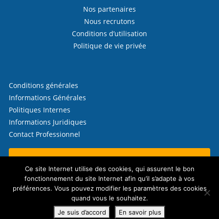
Nos partenaires
Nous recrutons
Conditions d’utilisation
Politique de vie privée
Conditions générales
Informations Générales
Politiques Internes
Informations Juridiques
Contact Professionnel
Contactez-nous !
Ce site Internet utilise des cookies, qui assurent le bon
fonctionnement du site Internet afin qu’il s’adapte à vos
préférences. Vous pouvez modifier les paramètres des cookies
quand vous le souhaitez.
© 2026 Télécrédit (CW Finances SRL)
Politique en matière de cookies
Je suis d’accord
En savoir plus
Website by
eTeamsys