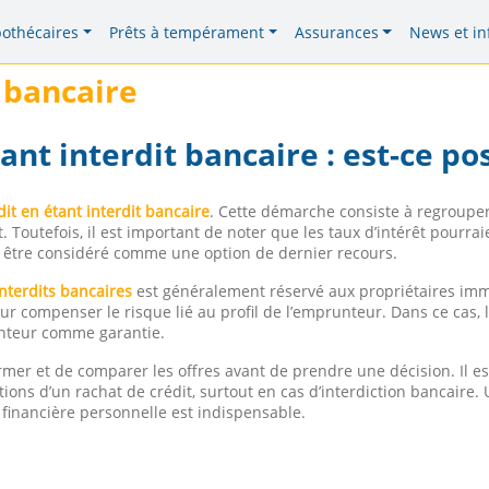
pothécaires
Prêts à tempérament
Assurances
News et in
t bancaire
ant interdit bancaire : est-ce pos
dit en étant interdit bancaire
. Cette démarche consiste à regrouper d
. Toutefois, il est important de noter que les taux d’intérêt pourra
ait être considéré comme une option de dernier recours.
interdits bancaires
est généralement réservé aux propriétaires immo
compenser le risque lié au profil de l’emprunteur. Dans ce cas, le
unteur comme garantie.
ormer et de comparer les offres avant de prendre une décision. Il es
ations d’un rachat de crédit, surtout en cas d’interdiction bancaire
 financière personnelle est indispensable.