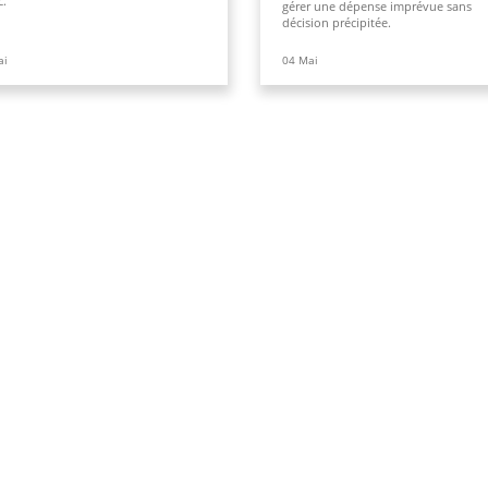
c.
gérer une dépense imprévue sans
décision précipitée.
ai
04
Mai