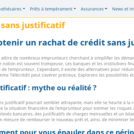
pothécaires
Prêts à tempérament
Assurances
News et in
sans justificatif
enir un rachat de crédit sans jus
f » attire de nombreux emprunteurs cherchant à simplifier les démar
e notion est souvent trompeuse. Les banques et les institutions fin
é de l’emprunteur. Cependant, il existe des alternatives pour réduir
 Télécrédit peut s’avérer précieux. Explorons les possibilités et
ificatif : mythe ou réalité ?
ns justificatif pourrait sembler attrayante, mais elle se heurte à la 
e la situation financière de l’emprunteur pour estimer les risques 
elevés bancaires, des justificatifs de charges mensuelles et un bi
n mesure de rembourser le nouveau prêt et, ainsi, de minimiser le
ment pour vous épauler dans ce périp