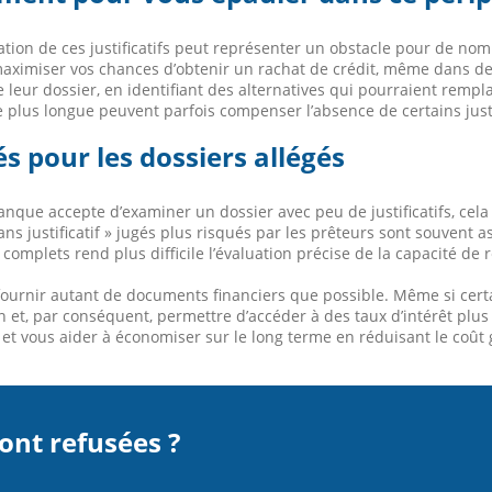
tion de ces justificatifs peut représenter un obstacle pour de no
ximiser vos chances d’obtenir un rachat de crédit, même dans des c
leur dossier, en identifiant des alternatives qui pourraient rempl
plus longue peuvent parfois compenser l’absence de certains justi
és pour les dossiers allégés
nque accepte d’examiner un dossier avec peu de justificatifs, cela 
sans justificatif » jugés plus risqués par les prêteurs sont souvent a
tifs complets rend plus difficile l’évaluation précise de la capacit
e fournir autant de documents financiers que possible. Même si ce
ion et, par conséquent, permettre d’accéder à des taux d’intérêt plu
t vous aider à économiser sur le long terme en réduisant le coût g
ont refusées ?