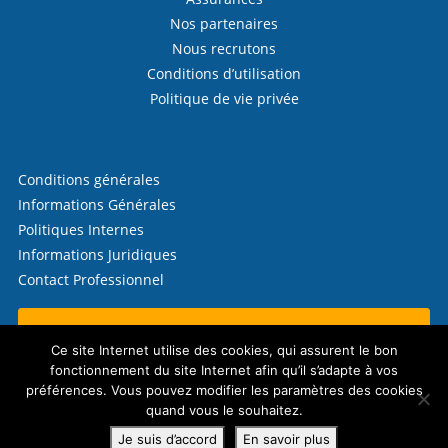
Nos partenaires
Nous recrutons
Conditions d’utilisation
Politique de vie privée
Conditions générales
Informations Générales
Politiques Internes
Informations Juridiques
Contact Professionnel
Contactez-nous !
Ce site Internet utilise des cookies, qui assurent le bon
fonctionnement du site Internet afin qu’il s’adapte à vos
préférences. Vous pouvez modifier les paramètres des cookies
quand vous le souhaitez.
© 2026 Télécrédit (CW Finances SRL)
Politique en matière de cookies
Je suis d’accord
En savoir plus