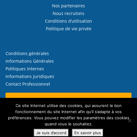
Nos partenaires
Nous recrutons
Conditions d’utilisation
Politique de vie privée
Conditions générales
Informations Générales
Politiques Internes
Informations Juridiques
Contact Professionnel
Contactez-nous !
Ce site Internet utilise des cookies, qui assurent le bon
fonctionnement du site Internet afin qu’il s’adapte à vos
préférences. Vous pouvez modifier les paramètres des cookies
quand vous le souhaitez.
© 2026 Télécrédit (CW Finances SRL)
Politique en matière de cookies
Je suis d’accord
En savoir plus
Website by
eTeamsys