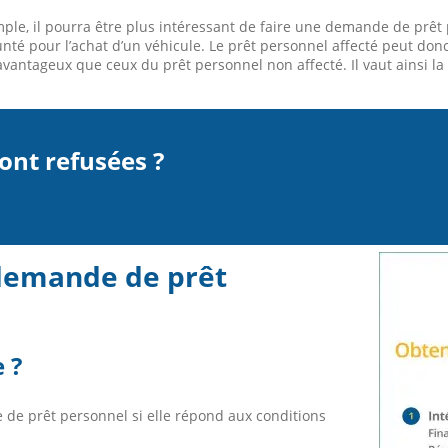
mple, il pourra être plus intéressant de faire une demande de prêt
nté pour l’achat d’un véhicule. Le prêt personnel affecté peut donc
antageux que ceux du prêt personnel non affecté. Il vaut ainsi la p
ont refusées ?
 demande de prêt
 ?
de prêt personnel si elle répond aux conditions