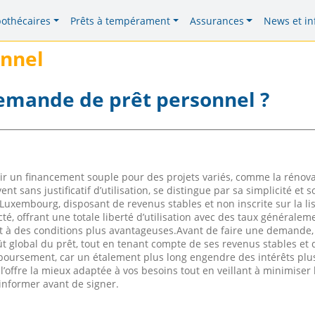
pothécaires
Prêts à tempérament
Assurances
News et in
nnel
emande de prêt personnel ?
r un financement souple pour des projets variés, comme la rénova
 sans justificatif d’utilisation, se distingue par sa simplicité et s
uxembourg, disposant de revenus stables et non inscrite sur la li
té, offrant une totale liberté d’utilisation avec des taux généraleme
 à des conditions plus avantageuses.Avant de faire une demande, 
ût global du prêt, tout en tenant compte de ses revenus stables et 
mboursement, car un étalement plus long engendre des intérêts plu
offre la mieux adaptée à vos besoins tout en veillant à minimiser 
’informer avant de signer.