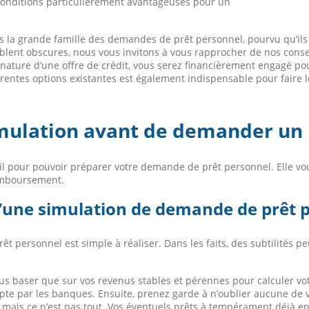
 conditions particulièrement avantageuses pour un
s la grande famille des demandes de prêt personnel, pourvu qu’ils
blent obscures, nous vous invitons à vous rapprocher de nos conse
nature d’une offre de crédit, vous serez financièrement engagé pour
rentes options existantes est également indispensable pour faire le
imulation avant de demander un 
til pour pouvoir préparer votre demande de prêt personnel. Elle v
remboursement.
 d’une simulation de demande de prêt 
êt personnel est simple à réaliser. Dans les faits, des subtilités 
s baser que sur vos revenus stables et pérennes pour calculer vot
te par les banques. Ensuite, prenez garde à n’oublier aucune de vo
 mais ce n’est pas tout. Vos éventuels prêts à tempérament déjà en