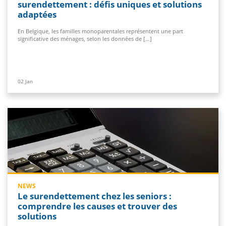
surendettement : défis uniques et solutions
adaptées
En Belgique, les familles monoparentales représentent une part
significative des ménages, selon les données de […]
02
Jan
NEWS
Le surendettement chez les seniors :
comprendre les causes et trouver des
solutions