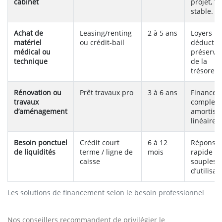
cabinet
projet, t
stable.
Achat de
Leasing/renting
2 à 5 ans
Loyers
matériel
ou crédit-bail
déductibl
médical ou
préserva
technique
de la
trésoreri
Rénovation ou
Prêt travaux pro
3 à 6 ans
Finance
travaux
complet 
d’aménagement
amortiss
linéaire.
Besoin ponctuel
Crédit court
6 à 12
Réponse
de liquidités
terme / ligne de
mois
rapide et
caisse
soupless
d’utilisat
Les solutions de financement selon le besoin professionnel
Nos conseillers recommandent de privilégier le