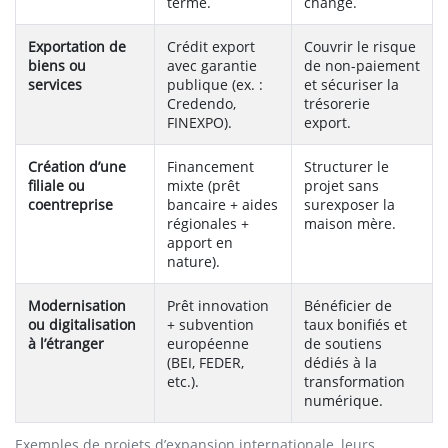
terme.
change.
Exportation de
Crédit export
Couvrir le risque
biens ou
avec garantie
de non-paiement
services
publique (ex. :
et sécuriser la
Credendo,
trésorerie
FINEXPO).
export.
Création d’une
Financement
Structurer le
filiale ou
mixte (prêt
projet sans
coentreprise
bancaire + aides
surexposer la
régionales +
maison mère.
apport en
nature).
Modernisation
Prêt innovation
Bénéficier de
ou digitalisation
+ subvention
taux bonifiés et
à l’étranger
européenne
de soutiens
(BEI, FEDER,
dédiés à la
etc.).
transformation
numérique.
Exemples de projets d’expansion internationale, leurs