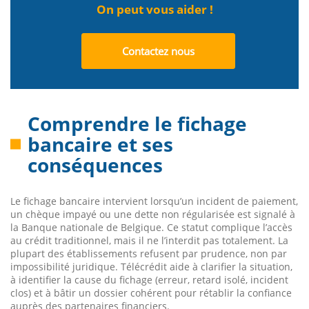
On peut vous aider !
Contactez nous
Comprendre le fichage
bancaire et ses
conséquences
Le fichage bancaire intervient lorsqu’un incident de paiement,
un chèque impayé ou une dette non régularisée est signalé à
la Banque nationale de Belgique. Ce statut complique l’accès
au crédit traditionnel, mais il ne l’interdit pas totalement. La
plupart des établissements refusent par prudence, non par
impossibilité juridique. Télécrédit aide à clarifier la situation,
à identifier la cause du fichage (erreur, retard isolé, incident
clos) et à bâtir un dossier cohérent pour rétablir la confiance
auprès des partenaires financiers.